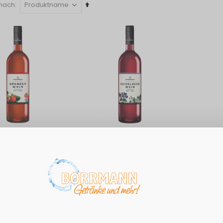
In
 nach
absteigender
Reihenfolge
rger
Katlenburger
Katlenbu
ein 0,75L
Heidelbeerwein 0,75L
0,75L
3,74 €
3,74 €
4,99€ / Liter
Grundpreis: 4,99€ / Liter
Grundpreis:
euern
Exkl. 19% Steuern
Exkl. 19% S