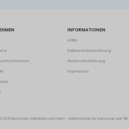
EHMEN
INFORMATIONEN
AGBs
vice
Datenschutzerklährung
auf Kommission
Widerrufsbelehrung
et
Impressum
rten
r
© 2021 Borrmann Getränke und mehr - Lieferservice für Hannover seit '96