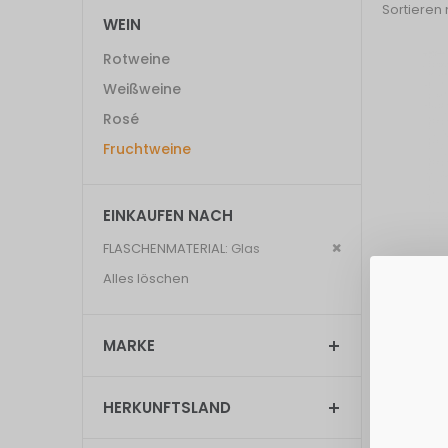
Sortieren
WEIN
Rotweine
Weißweine
Rosé
Fruchtweine
EINKAUFEN NACH
Dies
FLASCHENMATERIAL
Glas
entfernen
Katlenbu
Alles löschen
Erdbeerw
3,74 €
MARKE
Grundpreis: 
Exkl. 19% St
HERKUNFTSLAND