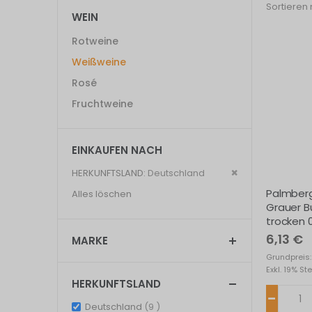
Sortieren
WEIN
Rotweine
Weißweine
Rosé
Fruchtweine
EINKAUFEN NACH
Dies
HERKUNFTSLAND
Deutschland
entfernen
Palmberg
Alles löschen
Grauer B
trocken 
6,13 €
MARKE
Grundpreis: 
Exkl. 19% St
HERKUNFTSLAND
items
Deutschland
9