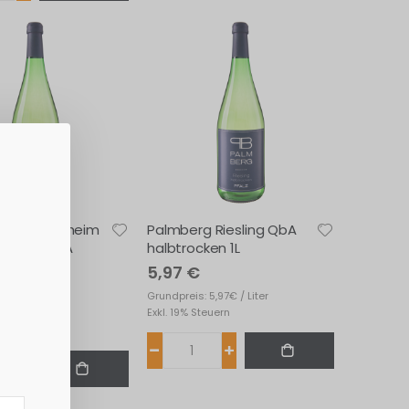
g Laumersheim
Palmberg Riesling QbA
Thurgau QbA
halbtrocken 1L
5,97 €
Grundpreis: 5,97€ / Liter
Exkl. 19% Steuern
 6,68€ / Liter
teuern