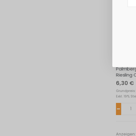
Palmber
Riesling 
6,30 €
Grundpreis: 
Exkl. 19% St
Anzeigen