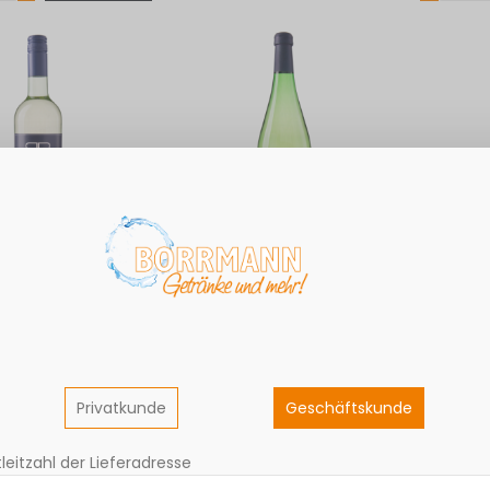
 Kerner
Palmberg Kirchheim
Palmber
QbA lieblich
Müller-Thurgau QbA
Müller-
trocken 1L
lieblich 1L
6,60 €
6,68 €
1,15€ / Liter
Grundpreis: 6,60€ / Liter
Grundpreis:
euern
Exkl. 19% Steuern
Exkl. 19% S
Privatkunde
Geschäftskunde
leitzahl der Lieferadresse