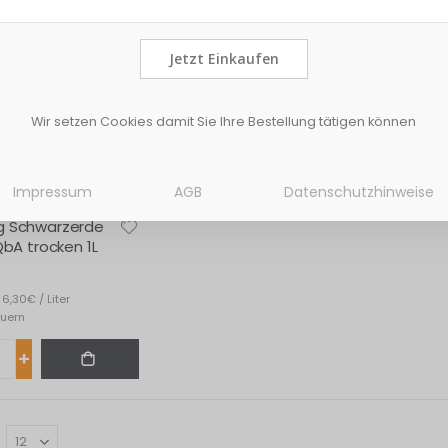
Jetzt Einkaufen
Wir setzen Cookies damit Sie Ihre Bestellung tätigen können
Impressum
AGB
Datenschutzhinweise
g Schwarzerde
QbA trocken 1L
6,30€ / Liter
euern