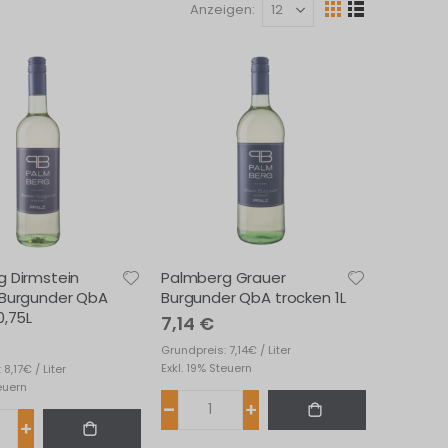
Anzeigen
Ansicht
Raster
Liste
als
 Dirmstein
Palmberg Grauer
 Burgunder QbA
Burgunder QbA trocken 1L
0,75L
7,14 €
Grundpreis: 7,14€ / Liter
Exkl. 19% Steuern
8,17€ / Liter
teuern