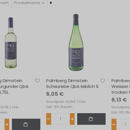
In
 nach
absteigender
Reihenfolge
 Dirmstein
Palmberg Dirmstein
Palmberg
urgunder QbA
Scheurebe QbA lieblich 1L
Weisser
0,75L
trocken 
6,05 €
6,13 €
Grundpreis: 6,05€ / Liter
Exkl. 19% Steuern
8,17€ / Liter
Grundpreis: 
euern
Exkl. 19% S