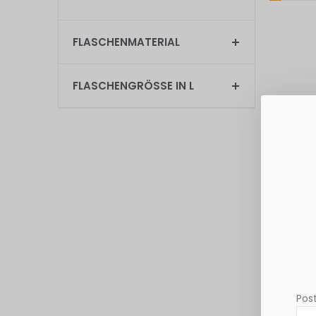
FLASCHENMATERIAL
FLASCHENGRÖSSE IN L
Palmberg
Kabinett 
0,75L
8,36 €
Grundpreis: 1
Exkl. 19% St
Post